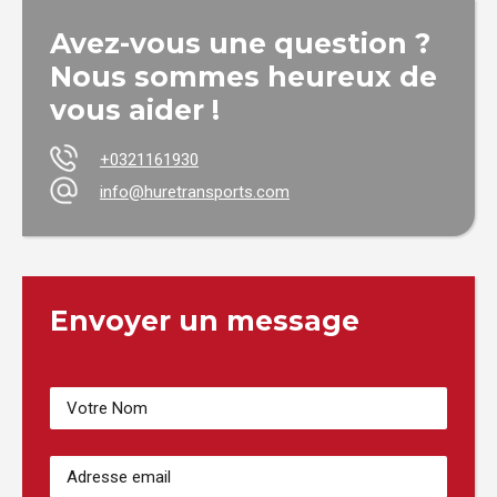
Avez-vous une question ?
Nous sommes heureux de
vous aider !
+0321161930
info@huretransports.com
Envoyer un message
Votre
Nom
(Nécessaire)
Adresse
email
(Nécessaire)