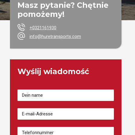
Masz pytanie? Chętnie
pomożemy!
+0321161930
info@huretransports.com
Wyślij wiadomość
Twoje
Iemię
(wymagane)
Adres
e-
mail
(wymagane)
Numer