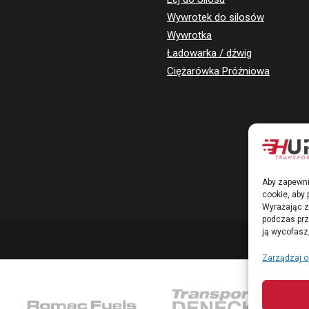
Wywrotek do silosów
Wywrotka
Ładowarka / dźwig
Ciężarówka Próżniowa
Aby zapewni
cookie, aby
Wyrażając z
podczas prze
ją wycofasz
Zarządzaj o