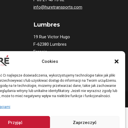
info@huretransports.com
Lumbres
19 Rue Victor Hugo
F-62380 Lumbres
Francja
T
03 21 12 25 20
Cookies
ć Ci najlepsze doświadczenia, wykorzystujemy technologie takie jak pliki
 przechowywać i/lub uzyskiwać dostęp do informacji na Twoim urządzeniu.
godę na te technologie, możemy przetwarzać dane, takie jak zachowanie
glądania witryny lub unikalne identyfikatory. Jeżeli nie wyrazisz zgody lub
, może to mieć negatywny wpływ na niektóre funkcje i funkcjonalności.
pcjami
Przyjąć
Zaprzeczyć