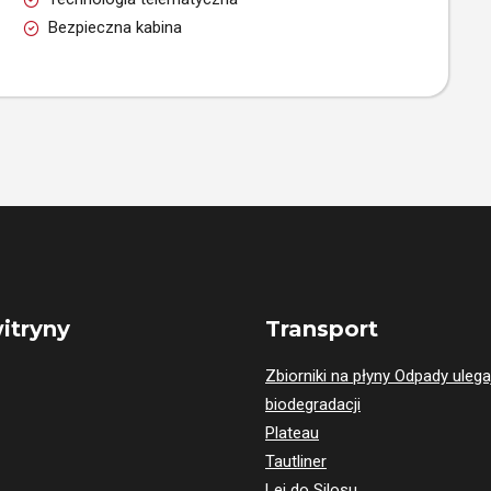
Bezpieczna kabina
itryny
Transport
Zbiorniki na płyny Odpady uleg
biodegradacji
Plateau
Tautliner
Lej do Silosu