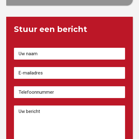
Stuur een bericht
Votre
Nom
(Vereist)
Adresse
email
(Vereist)
Numéro
de
téléphone
(Vereist)
Bericht