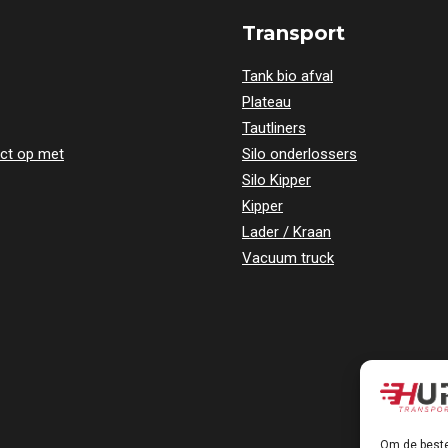
Transport
Tank bio afval
Plateau
Tautliners
ct op met
Silo onderlossers
Silo Kipper
Kipper
Lader / Kraan
Vacuum truck
Om de beste