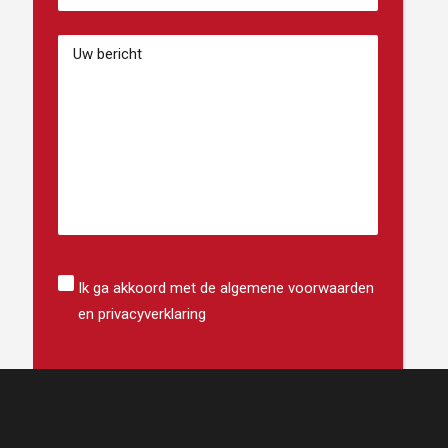
de
téléphone
(Vereist)
Bericht
Instemming
Ik ga akkoord met de algemene voorwaarden
en privacyverklaring
CAPTCHA