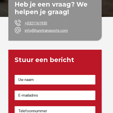
Heb je een vraag? We
helpen je graag!
+0321161930
info@huretransports.com
Stuur een bericht
Votre
Nom
(Vereist)
Adresse
email
(Vereist)
Numéro