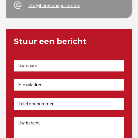
info@huretransports.com
Stuur een bericht
Votre
Nom
(Vereist)
Adresse
email
(Vereist)
Numéro
de
téléphone
(Vereist)
Bericht