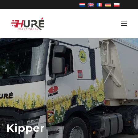
TRANSPORT
OVER ONS
VACATURES
NIEUWS
CONTACT
Kipper